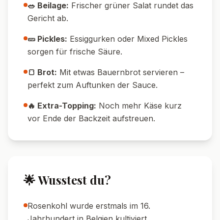
Grillfunktion nutzen.
💧 Wasser-Tipp:
Gieße Kartoffeln und
Rosenkohl nach dem Kochen gut ab, damit
der Auflauf nicht wässrig wird.
🕒 Meal Prep:
Am Vortag vorbereiten und
nur noch überbacken – spart Zeit!
🍽️ Portionsgröße:
Reste lassen sich am
nächsten Tag super aufwärmen.
🥄 Soßentipp:
Wer es saftiger mag, gibt 50
ml Brühe zur Sahnemischung.
🍽️ Serviervorschläge