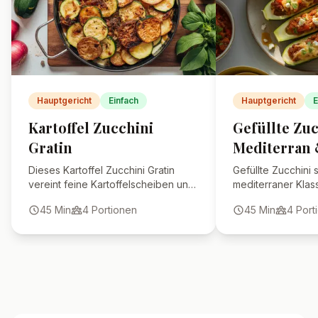
Kann ich TK-Rosenkohl
verwenden?
Wie mache ich den Auflauf
laktosefrei?
🍴 Ähnliche Rezepte