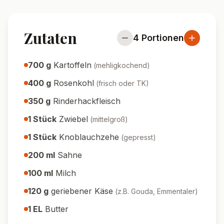
Zutaten
4
Portionen
700
g
Kartoffeln
(
mehligkochend
)
400
g
Rosenkohl
(
frisch oder TK
)
350
g
Rinderhackfleisch
1
Stück
Zwiebel
(
mittelgroß
)
1
Stück
Knoblauchzehe
(
gepresst
)
200
ml
Sahne
100
ml
Milch
120
g
geriebener Käse
(
z.B. Gouda, Emmentaler
)
1
EL
Butter