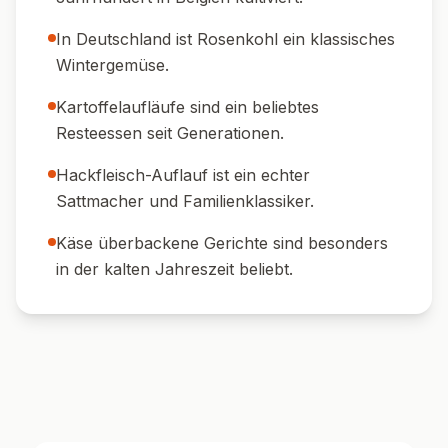
🍷 Weinempfehlung:
Ein trockener
Weißwein wie Grauburgunder passt
hervorragend dazu.
🥗 Beilage:
Frischer grüner Salat rundet das
Gericht ab.
🥒 Pickles:
Essiggurken oder Mixed Pickles
sorgen für frische Säure.
🍞 Brot:
Mit etwas Bauernbrot servieren –
perfekt zum Auftunken der Sauce.
🔥 Extra-Topping:
Noch mehr Käse kurz
vor Ende der Backzeit aufstreuen.