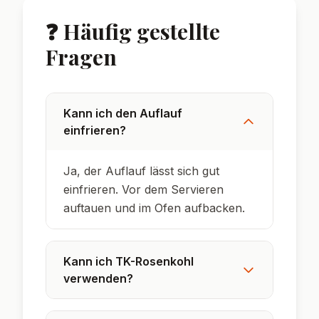
🌟 Wusstest du?
Rosenkohl wurde erstmals im 16.
Jahrhundert in Belgien kultiviert.
In Deutschland ist Rosenkohl ein klassisches
Wintergemüse.
Kartoffelaufläufe sind ein beliebtes
Resteessen seit Generationen.
Hackfleisch-Auflauf ist ein echter
Sattmacher und Familienklassiker.
Käse überbackene Gerichte sind besonders
in der kalten Jahreszeit beliebt.