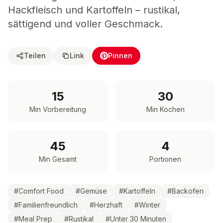
Hackfleisch und Kartoffeln – rustikal,
sättigend und voller Geschmack.
Teilen
Link
Pinnen
15
30
Min Vorbereitung
Min Kochen
45
4
Min Gesamt
Portionen
#
Comfort Food
#
Gemüse
#
Kartoffeln
#
Backofen
#
Familienfreundlich
#
Herzhaft
#
Winter
#
Meal Prep
#
Rustikal
#
Unter 30 Minuten