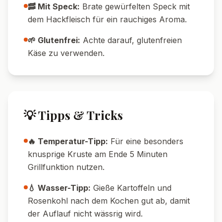
520
24
g
Kalorien
Protein
49
g
25
g
Kohlenhydrate
Fett
🔄 Variationen
🥗 Vegetarische Variante:
Ersetze das
Hackfleisch durch gebratene Champignons
oder veganes Hack.