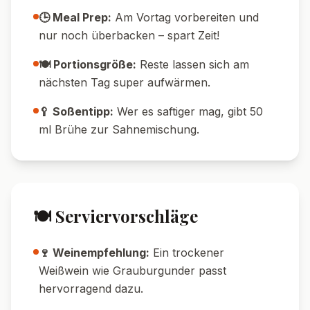
🌶️ Schärfere Version:
Gib eine fein gehackte
Chilischote mit zum Hackfleisch.
🧀 Extra cremig:
Rühre 100 g Frischkäse
unter die Sahne-Milch-Mischung.
🥓 Mit Speck:
Brate gewürfelten Speck mit
dem Hackfleisch für ein rauchiges Aroma.
🌱 Glutenfrei:
Achte darauf, glutenfreien
Käse zu verwenden.
💡 Tipps & Tricks
🔥 Temperatur-Tipp:
Für eine besonders
knusprige Kruste am Ende 5 Minuten