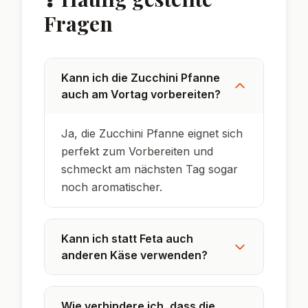
Zucchini gehören botanisch zu den
Kürbisgewächsen und sind in Italien
besonders beliebt.
In Frankreich nennt man die Zucchini auch
'Courgette', was auf französische
Ursprünge hinweist.
Die Zucchiniblüte ist ebenfalls essbar und
wird in mediterranen Ländern oft gefüllt
serviert.
Zucchini enthalten viel Wasser und sind
daher besonders kalorienarm – ideal für die
leichte Küche.
Das Wort 'Zucchini' ist der Plural des
italienischen Wortes 'zucchina', was 'kleiner
Kürbis' bedeutet.