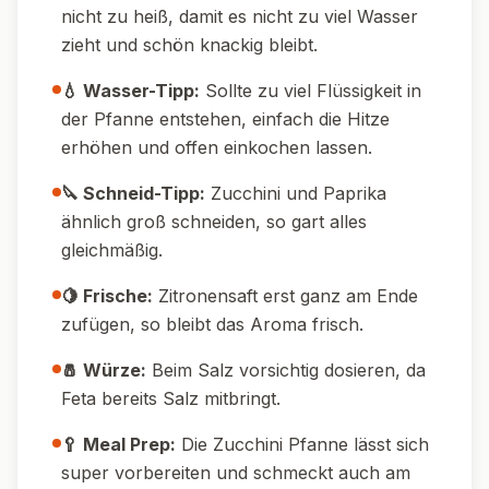
🔄 Variationen
🌱 Vegane Variante:
Feta durch veganen
Feta oder Cashew-Creme ersetzen.
🥘 Mit Kartoffeln:
300 g vorgekochte
Kartoffeln in Scheiben mitbraten – macht
extra satt.
🍗 Mit Hähnchen:
250 g Hähnchenbrust in
Streifen vor dem Gemüse anbraten, dann
alles wie beschrieben zubereiten.
🧅 Italienisch:
Etwas Rosmarin, Thymian und
ein paar schwarze Oliven hinzufügen.
🧀 Extra cremig:
Einen Löffel Frischkäse