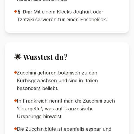
🍋 Frische:
Zitronensaft erst ganz am Ende
zufügen, so bleibt das Aroma frisch.
🧂 Würze:
Beim Salz vorsichtig dosieren, da
Feta bereits Salz mitbringt.
🥄 Meal Prep:
Die Zucchini Pfanne lässt sich
super vorbereiten und schmeckt auch am
nächsten Tag kalt.
🍽️ Serviervorschläge
🍞 Brot:
Frisches Baguette oder Ciabatta
passt perfekt zum Auftunken der Sauce.