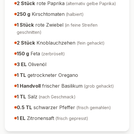
2
Stück
rote Paprika
(
alternativ gelbe Paprika
)
250
g
Kirschtomaten
(
halbiert
)
1
Stück
rote Zwiebel
(
in feine Streifen
geschnitten
)
2
Stück
Knoblauchzehen
(
fein gehackt
)
150
g
Feta
(
zerbröselt
)
3
EL
Olivenöl
1
TL
getrockneter Oregano
1
Handvoll
frischer Basilikum
(
grob gehackt
)
1
TL
Salz
(
nach Geschmack
)
0.5
TL
schwarzer Pfeffer
(
frisch gemahlen
)
1
EL
Zitronensaft
(
frisch gepresst
)