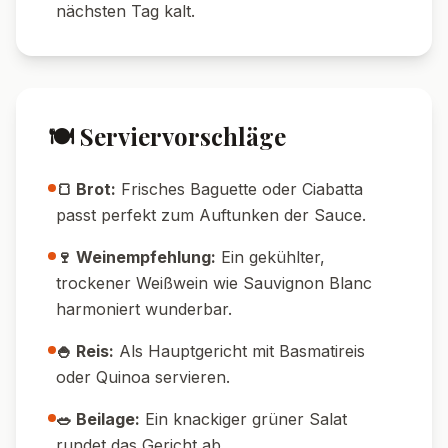
oder Ricotta am Ende unterrühren.
💡 Tipps & Tricks
🔥 Temperatur-Tipp:
Brate das Gemüse
nicht zu heiß, damit es nicht zu viel Wasser
zieht und schön knackig bleibt.
💧 Wasser-Tipp:
Sollte zu viel Flüssigkeit in
der Pfanne entstehen, einfach die Hitze
erhöhen und offen einkochen lassen.
🔪 Schneid-Tipp:
Zucchini und Paprika
ähnlich groß schneiden, so gart alles
gleichmäßig.