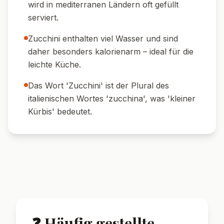
🍷 Weinempfehlung:
Ein gekühlter,
trockener Weißwein wie Sauvignon Blanc
harmoniert wunderbar.
🍚 Reis:
Als Hauptgericht mit Basmatireis
oder Quinoa servieren.
🥗 Beilage:
Ein knackiger grüner Salat
rundet das Gericht ab.
🥄 Dip:
Mit einem Klecks Joghurt oder
Tzatziki servieren für einen Frischekick.
🌟 Wusstest du?