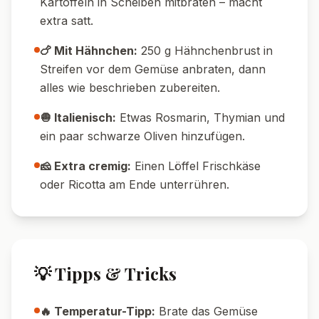
Pin it!
Nährwerte pro Portion
238
8
g
Kalorien
Protein
19
g
14
g
Kohlenhydrate
Fett