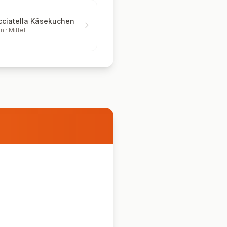
cciatella Käsekuchen
n ·
Mittel