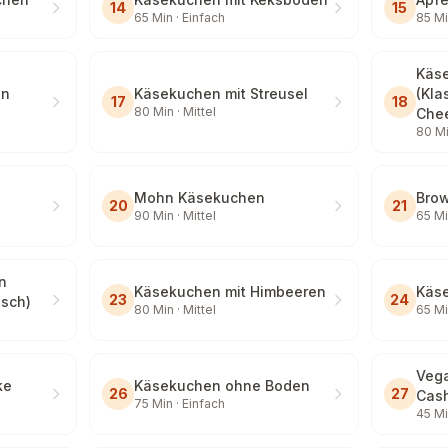
14
15
65
Min ·
Einfach
85
Mi
Käse
en
Käsekuchen mit Streusel
(Kla
17
18
80
Min ·
Mittel
Che
80
Mi
Mohn Käsekuchen
Bro
20
21
90
Min ·
Mittel
65
Mi
n
Käsekuchen mit Himbeeren
Käs
23
24
isch)
80
Min ·
Mittel
65
Mi
Vega
ke
Käsekuchen ohne Boden
26
27
Cas
75
Min ·
Einfach
45
Mi