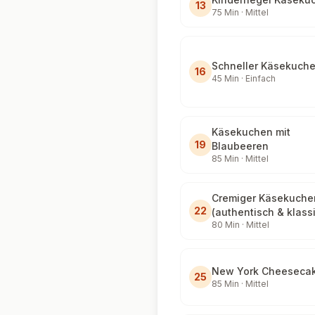
13
75
Min ·
Mittel
Schneller Käsekuch
16
45
Min ·
Einfach
Käsekuchen mit
19
Blaubeeren
85
Min ·
Mittel
Cremiger Käsekuche
22
(authentisch & klass
80
Min ·
Mittel
New York Cheeseca
25
85
Min ·
Mittel