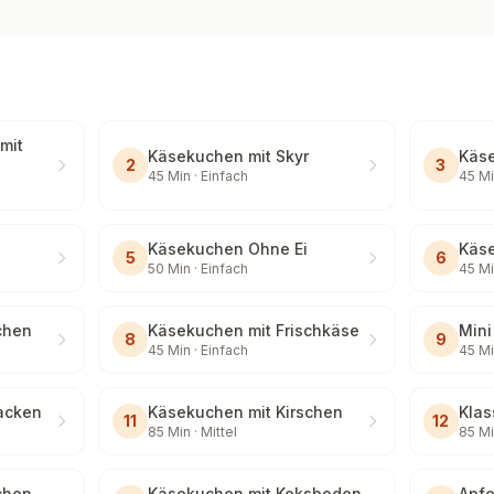
mit
Käsekuchen mit Skyr
Käs
2
3
45
Min ·
Einfach
45
Mi
Käsekuchen Ohne Ei
Käse
5
6
50
Min ·
Einfach
45
Mi
chen
Käsekuchen mit Frischkäse
Mini
8
9
45
Min ·
Einfach
45
Mi
acken
Käsekuchen mit Kirschen
Klas
11
12
85
Min ·
Mittel
85
Mi
chen
Käsekuchen mit Keksboden
Apfe