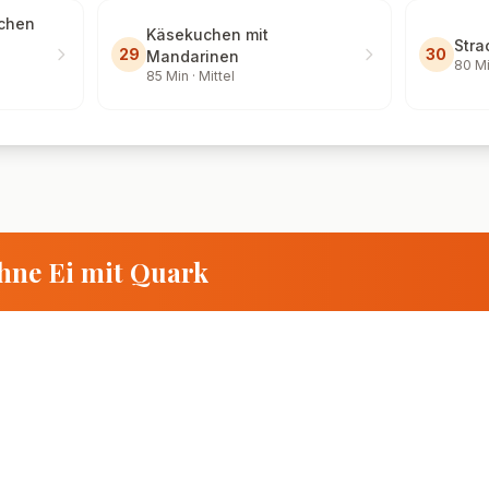
chen
Käsekuchen mit
Stra
29
30
Mandarinen
80
Mi
85
Min ·
Mittel
hne Ei mit Quark