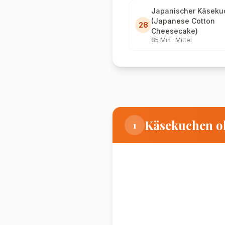
Japanischer Käseku
(Japanese Cotton
28
Cheesecake)
85
Min ·
Mittel
Käsekuchen o
1