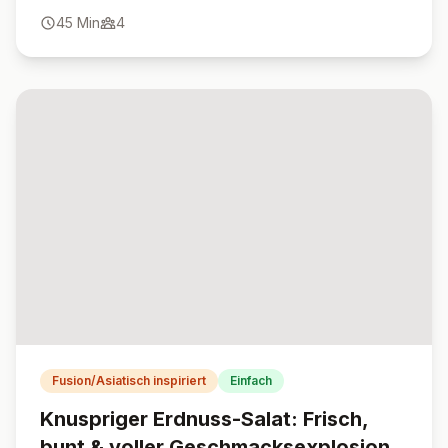
lecker und vielseitig.
45
Min
4
Fusion/Asiatisch inspiriert
Einfach
Knuspriger Erdnuss-Salat: Frisch,
bunt & voller Geschmacksexplosion